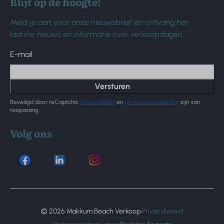
Blijf op de hoogte!
Meld je aan voor onze nieuwsbrief en ontvang het
laatste nieuws en informatie over verkoopdagen.
E-mail
Versturen
Beveiligd door reCaptcha,
privacybeleid
en
servicevoorwaarden
zijn van
toepassing.
Volg ons
·
© 2026 Makkum Beach Verkoop
Privacybeleid