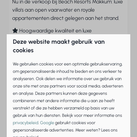
Nu in de verkoop bij Beach Resorts Makkum: luxe
villa's aan open vaarwater en royale
appartementen direct gelegen aan het strand.
Hoogwaardige kwaliteit en luxe
Traditioneel en duurzaam gebouwde huizen
Deze website maakt gebruik van
Ideaal voor watersportliefhebbers
cookies
We gebruiken cookies voor een optimale gebruikservaring,
Ontdek het resort
om gepersonaliseerde inhoud te bieden en ons verkeer te
analyseren. Ook delen we informatie over uw gebruik van
onze site met onze partners voor social media, adverteren
en analyse. Deze partners kunnen deze gegevens
Meer over Beach Resorts
combineren met andere informatie die u aan ze heeft
verstrekt of die ze hebben verzameld op basis van uw
Ons resort geeft iedereen het gevoel er
gebruik van hun diensten. Bekijk voor meer informatie ons
daadwerkelijk opuit te zijn, met familie
privacybeleid
.
Google
gebruikt cookies voor
of vrienden, in een unieke vakantiesetting. Naast de
gepersonaliseerde advertenties. Meer weten? Lees ons