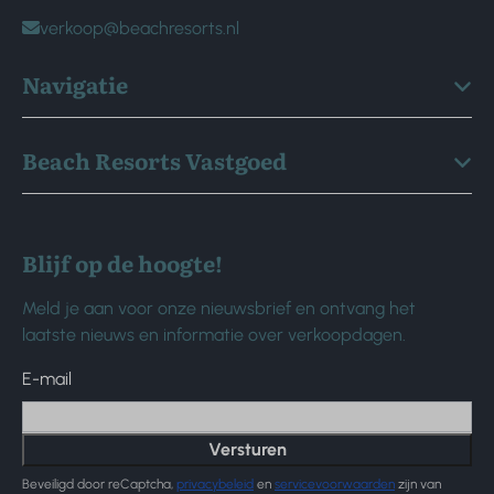
verkoop@beachresorts.nl
Navigatie
Beach Resorts Vastgoed
Blijf op de hoogte!
Meld je aan voor onze nieuwsbrief en ontvang het
laatste nieuws en informatie over verkoopdagen.
E-mail
Versturen
Beveiligd door reCaptcha,
privacybeleid
en
servicevoorwaarden
zijn van