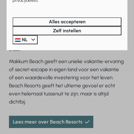
exploitatie van de parken zijn wij specialist in het
privacybeleid.
realiseren van kwalitatief hoogwaardige
vakantieresorts en accommodaties zoals hotels,
Alles accepteren
appartementen en kwalitatieve luxe vakantievilla’s.
Zelf instellen
De resorts zijn en worden duurzaam ontwikkeld,
NL
waarbij altijd de verbinding met water centraal
staat.
Makkum Beach geeft een unieke vakantie-ervaring
of secret-escape in eigen land voor een vakantie
of een waardevolle investering voor het leven.
Beach Resorts geeft het ultieme gevoel er echt
even helemaal tussenuit te zijn, maar is altijd
dichtbij.
Lees meer over Beach Resorts