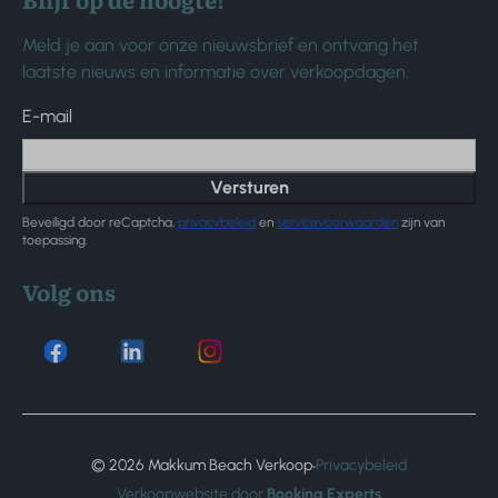
Meld je aan voor onze nieuwsbrief en ontvang het
laatste nieuws en informatie over verkoopdagen.
E-mail
Versturen
Beveiligd door reCaptcha,
privacybeleid
en
servicevoorwaarden
zijn van
toepassing.
Volg ons
·
© 2026 Makkum Beach Verkoop
Privacybeleid
Verkoopwebsite door
Booking Experts