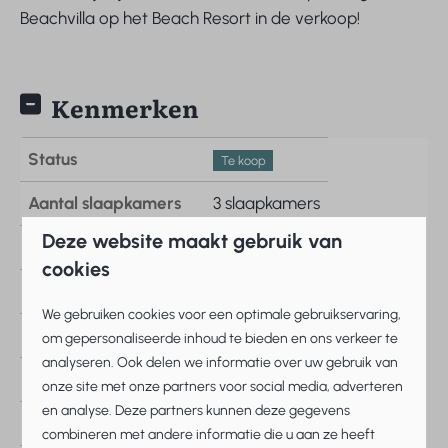
Beachvilla op het Beach Resort in de verkoop!
Kenmerken
Status
Te koop
Aantal slaapkamers
3 slaapkamers
Deze website maakt gebruik van
Voor aantal personen
6
cookies
2
Woonoppervlakte
111 m
We gebruiken cookies voor een optimale gebruikservaring,
2
Oppervlakte perceel
487 m
om gepersonaliseerde inhoud te bieden en ons verkeer te
analyseren. Ook delen we informatie over uw gebruik van
Huisnummer op park
37
onze site met onze partners voor social media, adverteren
en analyse. Deze partners kunnen deze gegevens
Aantal personen
6 personen
combineren met andere informatie die u aan ze heeft