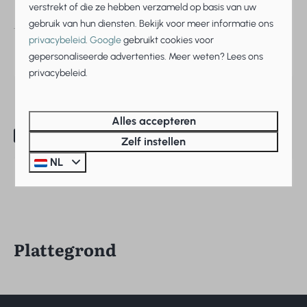
verstrekt of die ze hebben verzameld op basis van uw
Aantal badkamers
2 badkamers
gebruik van hun diensten. Bekijk voor meer informatie ons
privacybeleid
.
Google
gebruikt cookies voor
Wellness
Sauna
gepersonaliseerde advertenties. Meer weten? Lees ons
Jacuzzi
privacybeleid.
Alles accepteren
Vraagprijs
Zelf instellen
NL
€ 475.000,-
excl. btw
Plattegrond